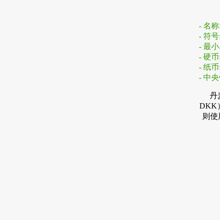
- 名
- 符号:
- 最小单
- 硬币: 
- 纸币: 
- 中
丹
DK
则使