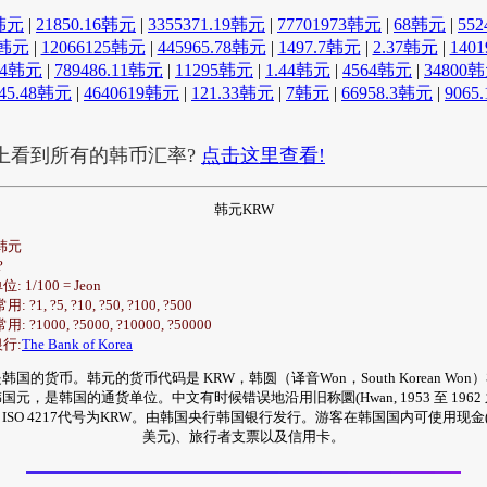
1韩元
|
21850.16韩元
|
3355371.19韩元
|
77701973韩元
|
68韩元
|
55
3韩元
|
12066125韩元
|
445965.78韩元
|
1497.7韩元
|
2.37韩元
|
140
54韩元
|
789486.11韩元
|
11295韩元
|
1.44韩元
|
4564韩元
|
34800
045.48韩元
|
4640619韩元
|
121.33韩元
|
7韩元
|
66958.3韩元
|
9065
上看到所有的韩币汇率?
点击这里查看!
韩元KRW
:韩元
?
: 1/100 = Jeon
: ?1, ?5, ?10, ?50, ?100, ?500
用: ?1000, ?5000, ?10000, ?50000
银行:
The Bank of Korea
韩国的货币。韩元的货币代码是 KRW，韩圆（译音Won，South Korean Won
国元，是韩国的通货单位。中文有时候错误地沿用旧称圜(Hwan, 1953 至 1962
。ISO 4217代号为KRW。由韩国央行韩国银行发行。游客在韩国国内可使用现金
美元)、旅行者支票以及信用卡。