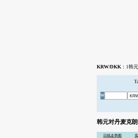
KRW/DKK
：1韩元等
₩
韩元对丹麦克朗
日线走势图