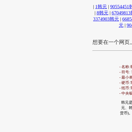
|
1韩元
|
9055445
|
8韩元
|
6704981
3374903韩元
|
668
元
|
9
想要在一个网页
- 名称
- 符号: 
- 最小单位
- 硬币:常用
- 纸币:常
- 中央
韩元是
元、韩
货币)